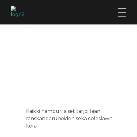
Café Salteriet Svedjehamn
Menu Kesä 2026
Kaikki hampurilaiset tarjoillaan
ranskanperunoiden sekä coleslawn
kera.