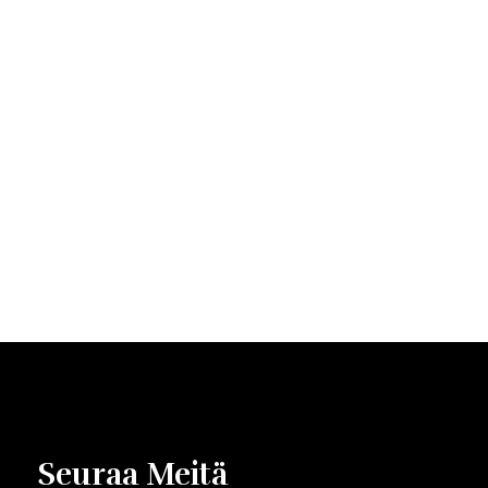
Lihojen alkuperämää:
Seuraa Meitä